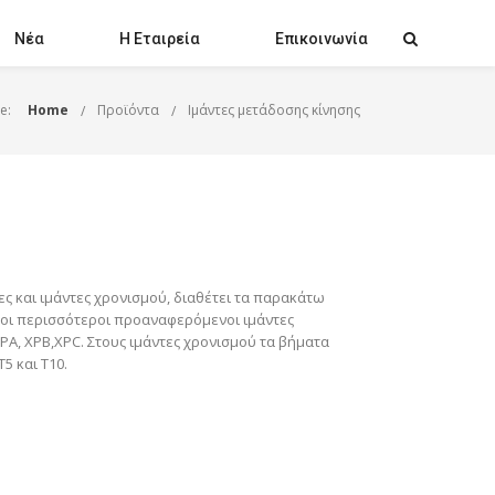
Νέα
Η Εταιρεία
Επικοινωνία
e:
Home
Προϊόντα
Ιμάντες μετάδοσης κίνησης
ες και ιμάντες χρονισμού, διαθέτει τα παρακάτω
ίσης οι περισσότεροι προαναφερόμενοι ιμάντες
, XPA, XPB,XPC. Στους ιμάντες χρονισμού τα βήματα
T5 και T10.