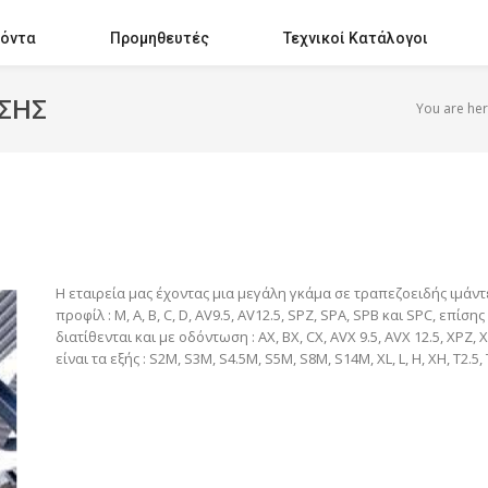
όντα
Προμηθευτές
Τεχνικοί Κατάλογοι
ΣΗΣ
You are her
Η εταιρεία μας έχοντας μια μεγάλη γκάμα σε τραπεζοειδής ιμάντ
προφίλ : M, A, B, C, D, AV9.5, AV12.5, SPZ, SPA, SPB και SPC, επ
διατίθενται και με οδόντωση : AX, BX, CX, AVX 9.5, AVX 12.5, XPZ
είναι τα εξής : S2M, S3M, S4.5M, S5M, S8M, S14M, XL, L, H, XH, T2.5, 