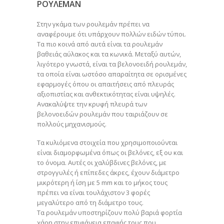
ΡΟΥΛΕΜΆΝ
Στην γκάμα των ρουλεμάν πρέπει να
αναφέρουμε ότι υπάρχουν πολλών ειδών τύποι.
Τα πιο κοινά από αυτά είναι τα ρουλεμάν
βαθειάς αύλακος και τα κωνικά. Μεταξύ αυτών,
λιγότερο γνωστά, είναι τα βελονοειδή ρουλεμάν,
τα οποία είναι ωστόσο απαραίτητα σε ορισμένες
εφαρμογές όπου οι απαιτήσεις από πλευράς
αξιοπιστίας και ανθεκτικότητας είναι υψηλές.
Ανακαλύψτε την κρυφή πλευρά των
βελονοειδών ρουλεμάν που ταιριάζουν σε
πολλούς μηχανισμούς.
Τα κυλιόμενα στοιχεία που χρησιμοποιούνται
είναι διαμορφωμένα όπως οι βελόνες, εξ ου και
το όνομα. Αυτές οι χαλύβδινες βελόνες, με
στρογγυλές ή επίπεδες άκρες, έχουν διάμετρο
μικρότερη ή ίση με 5 mm και το μήκος τους
πρέπει να είναι τουλάχιστον 3 φορές
μεγαλύτερο από τη διάμετρο τους.
Τα ρουλεμάν υποστηρίζουν πολύ βαριά φορτία
χάρη στην επιφάνεια επαφής τους που