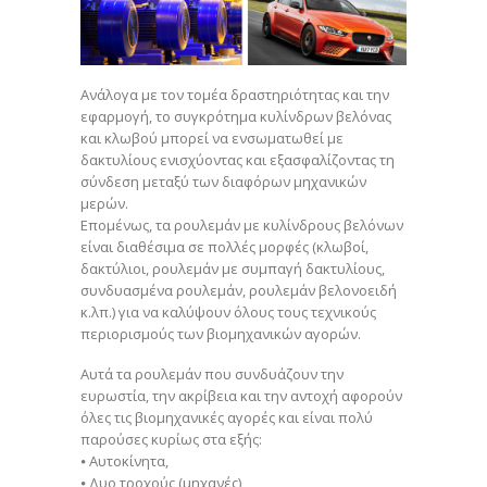
Ανάλογα με τον τομέα δραστηριότητας και την
εφαρμογή, το συγκρότημα κυλίνδρων βελόνας
και κλωβού μπορεί να ενσωματωθεί με
δακτυλίους ενισχύοντας και εξασφαλίζοντας τη
σύνδεση μεταξύ των διαφόρων μηχανικών
μερών.
Επομένως, τα ρουλεμάν με κυλίνδρους βελόνων
είναι διαθέσιμα σε πολλές μορφές (κλωβοί,
δακτύλιοι, ρουλεμάν με συμπαγή δακτυλίους,
συνδυασμένα ρουλεμάν, ρουλεμάν βελονοειδή
κ.λπ.) για να καλύψουν όλους τους τεχνικούς
περιορισμούς των βιομηχανικών αγορών.
Αυτά τα ρουλεμάν που συνδυάζουν την
ευρωστία, την ακρίβεια και την αντοχή αφορούν
όλες τις βιομηχανικές αγορές και είναι πολύ
παρούσες κυρίως στα εξής:
⦁ Αυτοκίνητα,
⦁ Δυο τροχούς (μηχανές),